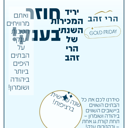
חוזר
יריד
ואתם
המכירות
מרוויחים
בענק!
השנתי
הטבות
של
ענק
הרי
על
הבתים
זהב
היפים
ביותר
ביהודה
ושומרון!
ש
נ
ש
לי
שי
ת
ב
ר
צי
פו
ת
סידרנו לכם את כל
ה
!
הבתים השווים
ביישובים השווים
ביהודה ושומרון –
תחת קורת גג אחת
– ובהטבות ענק!