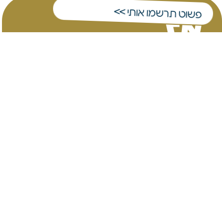
אז
פשוט תרשמו אותי >>
רגע לפני
שהשוק
עולה,
הרמנו יריד מכירות ענק
ממש פה לידכם,
במודיעין, עם כל
הסחורה שאנחנו יודעים
להציע. באים, אוכלים
פינגר פוד, מתפנקים על
כוס יין, ובוחרים את
הבית הבא שלכם
למגורים או להשקעה